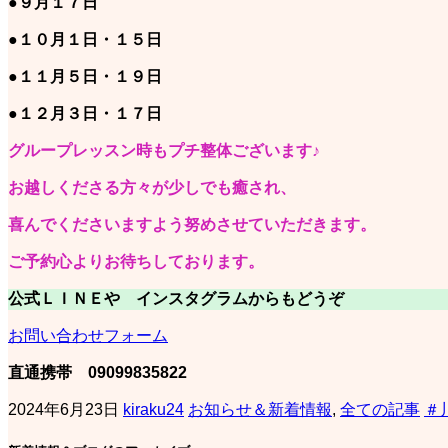
●
９月１７日
●
１０月１日・１５日
●
１１月５日・１９日
●
１２月３日・１７日
グループレッスン時もプチ整体ございます♪
お越しくださる方々が少しでも癒され、
喜んでくださいますよう努めさせていただきます。
ご予約心よりお待ちしております。
公式ＬＩＮＥや インスタグラムからもどうぞ
お問い合わせフォーム
直通携帯 09099835822
2024年6月23日
kiraku24
お知らせ＆新着情報
,
全ての記事
＃