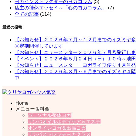
ヨガインストラクターのヨガコラム
(5)
店主の徒然エッセイ～「心のヨガコラム」
(7)
全ての記事
(114)
最近の投稿
【お知らせ】２０２６年７月～１２月までのイズミヤ多
㈭定期開催しています
【お知らせ】ニュースレター２０２６年７月号発行しま
【イベント】２０２６年５月２４日（日）１０時～池田
【お知らせ】ニュースレター ヨガライフ便り４月号発
【お知らせ】２０２６年３月～６月までのイズミヤ４階
中
Home
一般社団法人日本ヨガライフ協会
クリヤヨガハウス気楽
メニュー＆料金
パーソナル整体ヨガ
リンパオイルボディケア＆エステ
オンラインヨガ＆出張ヨガ
リンパストレッチヨガクラス