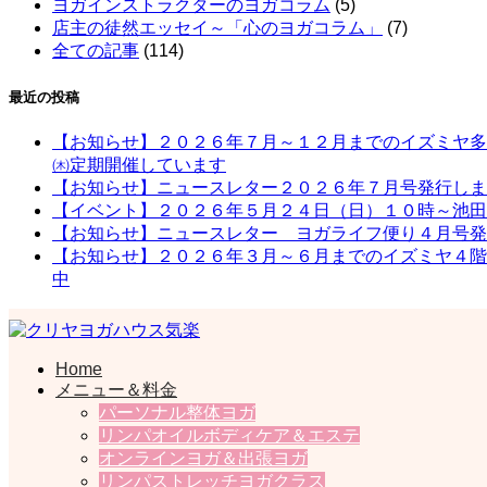
ヨガインストラクターのヨガコラム
(5)
店主の徒然エッセイ～「心のヨガコラム」
(7)
全ての記事
(114)
最近の投稿
【お知らせ】２０２６年７月～１２月までのイズミヤ多
㈭定期開催しています
【お知らせ】ニュースレター２０２６年７月号発行しま
【イベント】２０２６年５月２４日（日）１０時～池田
【お知らせ】ニュースレター ヨガライフ便り４月号発
【お知らせ】２０２６年３月～６月までのイズミヤ４階
中
Home
一般社団法人日本ヨガライフ協会
クリヤヨガハウス気楽
メニュー＆料金
パーソナル整体ヨガ
リンパオイルボディケア＆エステ
オンラインヨガ＆出張ヨガ
リンパストレッチヨガクラス