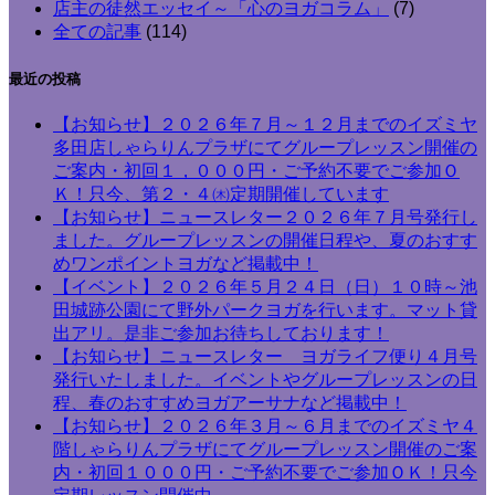
店主の徒然エッセイ～「心のヨガコラム」
(7)
全ての記事
(114)
最近の投稿
【お知らせ】２０２６年７月～１２月までのイズミヤ
多田店しゃらりんプラザにてグループレッスン開催の
ご案内・初回１，０００円・ご予約不要でご参加Ｏ
Ｋ！只今、第２・４㈭定期開催しています
【お知らせ】ニュースレター２０２６年７月号発行し
ました。グループレッスンの開催日程や、夏のおすす
めワンポイントヨガなど掲載中！
【イベント】２０２６年５月２４日（日）１０時～池
田城跡公園にて野外パークヨガを行います。マット貸
出アリ。是非ご参加お待ちしております！
【お知らせ】ニュースレター ヨガライフ便り４月号
発行いたしました。イベントやグループレッスンの日
程、春のおすすめヨガアーサナなど掲載中！
【お知らせ】２０２６年３月～６月までのイズミヤ４
階しゃらりんプラザにてグループレッスン開催のご案
内・初回１０００円・ご予約不要でご参加ＯＫ！只今