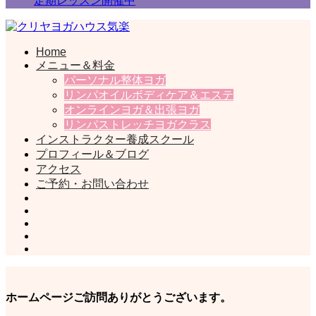
定期レッスン開催中
Home
一般社団法人日本ヨガライフ協会
クリヤヨガハウス気楽
メニュー＆料金
パーソナル整体ヨガ
リンパオイルボディケア＆エステ
オンラインヨガ＆出張ヨガ
リンパストレッチヨガクラス
インストラクター養成スクール
プロフィール＆ブログ
アクセス
ご予約・お問い合わせ
ホームページご訪問ありがとうございます。