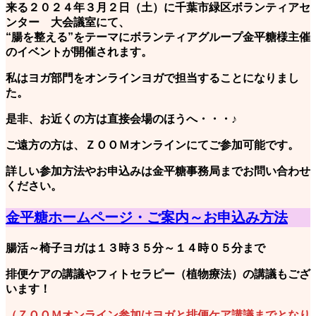
来る２０２４年３月２日（土）に千葉市緑区ボランティアセ
ンター 大会議室にて、
“腸を整える”をテーマにボランティアグループ金平糖様主催
のイベントが開催されます。
私はヨガ部門をオンラインヨガで担当することになりまし
た。
是非、お近くの方は直接会場のほうへ・・・♪
ご遠方の方は、ＺＯＯＭオンラインにてご参加可能です。
詳しい参加方法やお申込みは金平糖事務局までお問い合わせ
ください。
金平糖ホームページ・ご案内～お申込み方法
腸活～椅子ヨガは１３時３５分～１４時０５分まで
排便ケアの講議やフィトセラピー（植物療法）の講議もござ
います！
（ＺＯＯＭオンライン参加はヨガと排便ケア講議までとなり