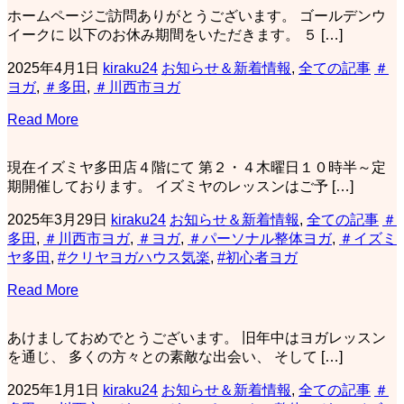
ホームページご訪問ありがとうございます。 ゴールデンウ
イークに 以下のお休み期間をいただきます。 ５ […]
2025年4月1日
kiraku24
お知らせ＆新着情報
,
全ての記事
＃
ヨガ
,
＃多田
,
＃川西市ヨガ
Read More
現在イズミヤ多田店４階にて 第２・４木曜日１０時半～定
期開催しております。 イズミヤのレッスンはご予 […]
2025年3月29日
kiraku24
お知らせ＆新着情報
,
全ての記事
＃
多田
,
＃川西市ヨガ
,
＃ヨガ
,
＃パーソナル整体ヨガ
,
＃イズミ
ヤ多田
,
#クリヤヨガハウス気楽
,
#初心者ヨガ
Read More
あけましておめでとうございます。 旧年中はヨガレッスン
を通じ、 多くの方々との素敵な出会い、 そして […]
2025年1月1日
kiraku24
お知らせ＆新着情報
,
全ての記事
＃