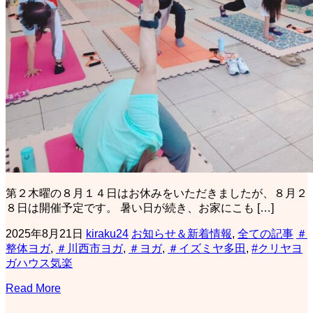
第２木曜の８月１４日はお休みをいただきましたが、８月２
８日は開催予定です。 暑い日が続き、お家にこも […]
2025年8月21日
kiraku24
お知らせ＆新着情報
,
全ての記事
＃
整体ヨガ
,
＃川西市ヨガ
,
＃ヨガ
,
＃イズミヤ多田
,
#クリヤヨ
ガハウス気楽
Read More