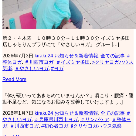
第２・４木曜 １０時３０分～１１時３０分 イズミヤ多田
店しゃらりんプラザにて「やさしいヨガ」 グルー […]
2026年7月3日
kiraku24
お知らせ＆新着情報
,
全ての記事
＃
整体ヨガ
,
＃川西市ヨガ
,
＃イズミヤ多田
,
♯クリヤヨガハウス
気楽
,
＃やさしいヨガ
,
#ヨガ
Read More
「体が硬いってあきらめていませんか？」肩こり・腰痛・運
動不足など、気になるお悩みを改善していけますよ […]
2026年1月7日
kiraku24
お知らせ＆新着情報
,
全ての記事
＃
やさしいヨガ
,
＃兵庫県川西市ヨガ
,
＃リンパケア
,
＃整体ヨ
ガ
,
＃川西市ヨガ
,
#初心者ヨガ
,
♯クリヤヨガハウス気楽