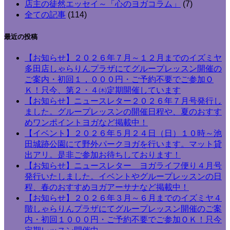
店主の徒然エッセイ～「心のヨガコラム」
(7)
全ての記事
(114)
最近の投稿
【お知らせ】２０２６年７月～１２月までのイズミヤ
多田店しゃらりんプラザにてグループレッスン開催の
ご案内・初回１，０００円・ご予約不要でご参加Ｏ
Ｋ！只今、第２・４㈭定期開催しています
【お知らせ】ニュースレター２０２６年７月号発行し
ました。グループレッスンの開催日程や、夏のおすす
めワンポイントヨガなど掲載中！
【イベント】２０２６年５月２４日（日）１０時～池
田城跡公園にて野外パークヨガを行います。マット貸
出アリ。是非ご参加お待ちしております！
【お知らせ】ニュースレター ヨガライフ便り４月号
発行いたしました。イベントやグループレッスンの日
程、春のおすすめヨガアーサナなど掲載中！
【お知らせ】２０２６年３月～６月までのイズミヤ４
階しゃらりんプラザにてグループレッスン開催のご案
内・初回１０００円・ご予約不要でご参加ＯＫ！只今