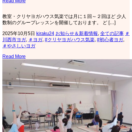
Read More
教室・クリヤヨガハウス気楽では月に１回～２回ほど 少人
数制のグループレッスンを開催しております。 ど […]
2025年10月5日
kiraku24
お知らせ＆新着情報
,
全ての記事
＃
川西市ヨガ
,
＃ヨガ
,
#クリヤヨガハウス気楽
,
#初心者ヨガ
,
＃やさしいヨガ
Read More