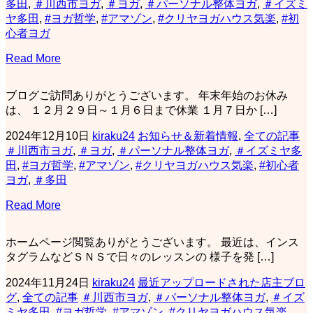
多田
,
＃川西市ヨガ
,
＃ヨガ
,
＃パーソナル整体ヨガ
,
＃イズミ
ヤ多田
,
#ヨガ哲学
,
#アマゾン
,
#クリヤヨガハウス気楽
,
#初
心者ヨガ
Read More
ブログご訪問ありがとうございます。 年末年始のお休み
は、 １２月２９日～１月６日まで休業 １月７日か […]
2024年12月10日
kiraku24
お知らせ＆新着情報
,
全ての記事
＃川西市ヨガ
,
＃ヨガ
,
＃パーソナル整体ヨガ
,
＃イズミヤ多
田
,
#ヨガ哲学
,
#アマゾン
,
#クリヤヨガハウス気楽
,
#初心者
ヨガ
,
＃多田
Read More
ホームページ閲覧ありがとうございます。 最近は、インス
タグラムなどＳＮＳで日々のレッスンの 様子を発 […]
2024年11月24日
kiraku24
最近アップロードされた店主ブロ
グ
,
全ての記事
＃川西市ヨガ
,
＃パーソナル整体ヨガ
,
＃イズ
ミヤ多田
,
#ヨガ哲学
,
#アマゾン
,
#クリヤヨガハウス気楽