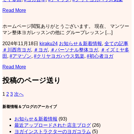
Read More
ホームページ閲覧ありがとうございます。 現在、 マンツー
マン整体ヨガレッスンの他に グループレッスン […]
2024年11月18日
kiraku24
お知らせ＆新着情報
,
全ての記事
＃川西市ヨガ
,
＃ヨガ
,
＃パーソナル整体ヨガ
,
＃イズミヤ多
田
,
#アマゾン
,
#クリヤヨガハウス気楽
,
#初心者ヨガ
Read More
投稿のページ送り
1
2
3
次へ
新着情報＆ブログのアーカイブ
お知らせ＆新着情報
(93)
最近アップロードされた店主ブログ
(26)
ヨガインストラクターのヨガコラム
(5)