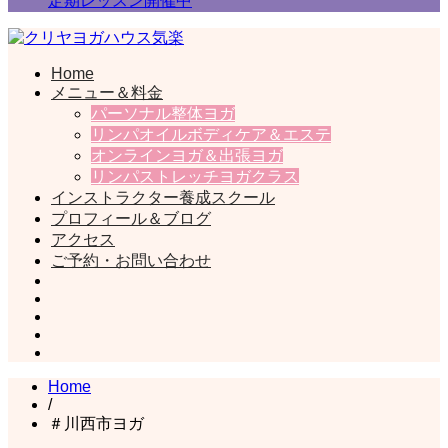
定期レッスン開催中
Home
一般社団法人日本ヨガライフ協会
クリヤヨガハウス気楽
メニュー＆料金
パーソナル整体ヨガ
リンパオイルボディケア＆エステ
オンラインヨガ＆出張ヨガ
リンパストレッチヨガクラス
インストラクター養成スクール
プロフィール＆ブログ
アクセス
ご予約・お問い合わせ
Home
/
＃川西市ヨガ